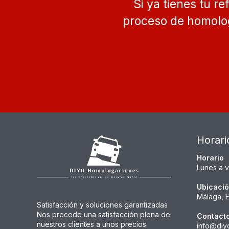
Si ya tienes tu re
proceso de homolog
Horari
Horario
Lunes a v
Ubicaci
Málaga, 
Satisfacción y soluciones garantizadas
Nos precede una satisfacción plena de
Contact
nuestros clientes a unos precios
info@diy