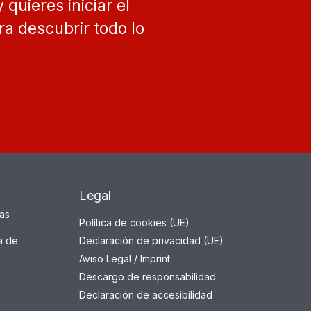
 quieres iniciar el
a descubrir todo lo
Legal
das
Política de cookies (UE)
a de
Declaración de privacidad (UE)
Aviso Legal / Imprint
Descargo de responsabilidad
Declaración de accesibilidad