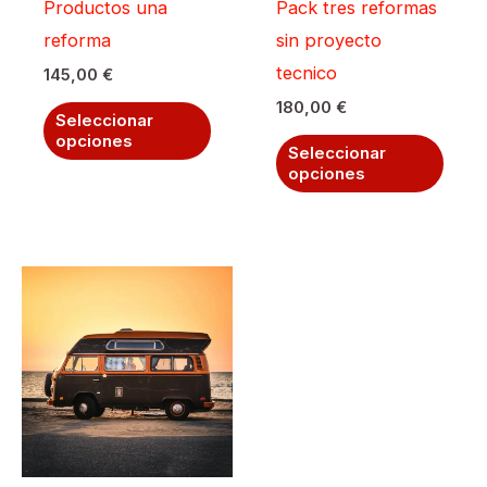
Productos una
Pack tres reformas
reforma
sin proyecto
tecnico
145,00
€
180,00
€
Este
Seleccionar
opciones
producto
Este
Seleccionar
tiene
opciones
prod
múltiples
tiene
variantes.
múlti
Las
varia
opciones
Las
se
opci
pueden
se
elegir
pued
en
elegi
la
en