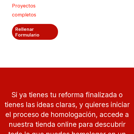
página
la
Proyectos
de
pági
completos
producto
de
Rellenar
prod
Formulario
Si ya tienes tu reforma finalizada o
tienes las ideas claras, y quieres iniciar
el proceso de homologación, accede a
nuestra tienda online para descubrir